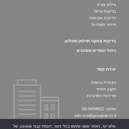
צילום צנרת
בדיקות ערפל
בדיקות אטימות
איתור תשתיות
בדיקות מתקני תדלוק ומכלים
ניהול חומרים מסוכנים
יצירת קשר
הצהרת נגישות
תקנון האתר
מדיניות הפרטיות
טלפון: 08-9408922
info-vcs@groupve.co.il
גולש יקר, האתר עושה שימוש בכלי ניטור, דוגמת קבצי cookie, של