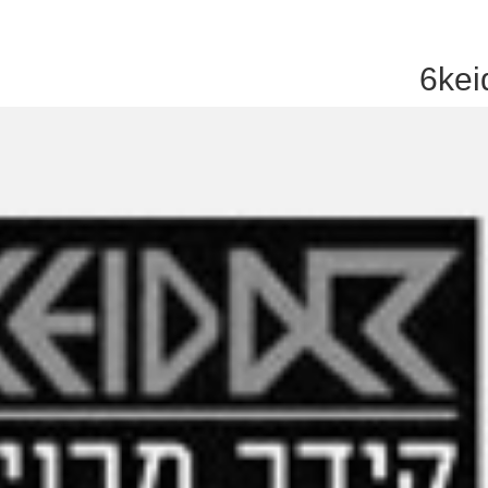
ייעוץ סביבתי
תשתיות מים וביוב
מתקני תדלוק ו
6kei