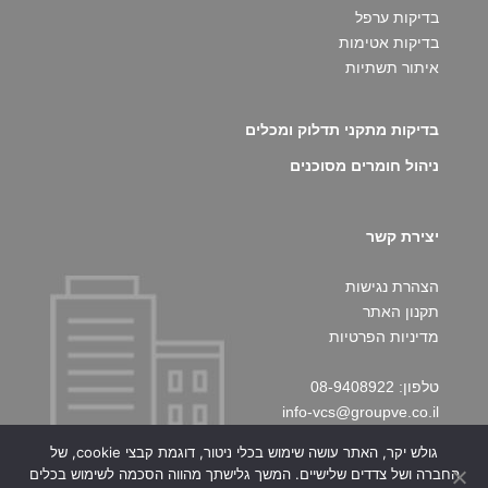
בדיקות ערפל
בדיקות אטימות
איתור תשתיות
בדיקות מתקני תדלוק ומכלים
ניהול חומרים מסוכנים
יצירת קשר
הצהרת נגישות
תקנון האתר
מדיניות הפרטיות
טלפון: 08-9408922
info-vcs@groupve.co.il
גולש יקר, האתר עושה שימוש בכלי ניטור, דוגמת קבצי cookie, של
החברה ושל צדדים שלישיים. המשך גלישתך מהווה הסכמה לשימוש בכלים