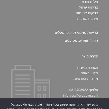
צילום צנרת
בדיקות ערפל
בדיקות אטימות
איתור תשתיות
בדיקות מתקני תדלוק ומכלים
ניהול חומרים מסוכנים
יצירת קשר
הצהרת נגישות
תקנון האתר
מדיניות הפרטיות
טלפון: 08-9408922
info-vcs@groupve.co.il
גולש יקר, האתר עושה שימוש בכלי ניטור, דוגמת קבצי cookie, של