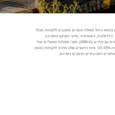
ץ בנושא ניהול פסולת חומרים מסוכנים ללקוחות מכלל
 הידרולוגיה, גיאוגרפיה, מדעי הקרקע והסביבה,
ביוטכנולוגיה, טוקסיקולוגיה ועוד. אנו מבצעים סקרים היסטוריים, סקרי קרקע, גז קרקע ומי תהום, סקרי סיכונים סביבתיים (IRBCA), סקרי פסולות מפעליים ועוד
על בסיס הנהלים והשיטות המתקדמות ביותר בכפוף לאמות המידה וההנחיות של המשרד להגנת הסביבה וה-US EPA. צוות היועצים שלנו מחויב ללקוחות באופן
תגרים הסביבתיים הניצבים בפניהם.